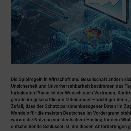
e
r
n
i
t
e
l
n
i
c
h
u
n
g
s
Die Spielregeln in Wirtschaft und Gesellschaft ändern sic
d
Unsicherheit und Unvorhersehbarkeit bestimmen das Tag
a
turbulenten Phase ist der Wunsch nach Vertrauen, Kontro
t
gerade im geschäftlichen Miteinander – wichtiger denn je
u
Zufall, dass der Schutz personenbezogener Daten im Zug
m
Wandels für die meisten Deutschen im Vordergrund steht
warum die Nutzung von deutschem Hosting für dein Whi
entscheidende Schlüssel ist, um diesen Anforderungen 