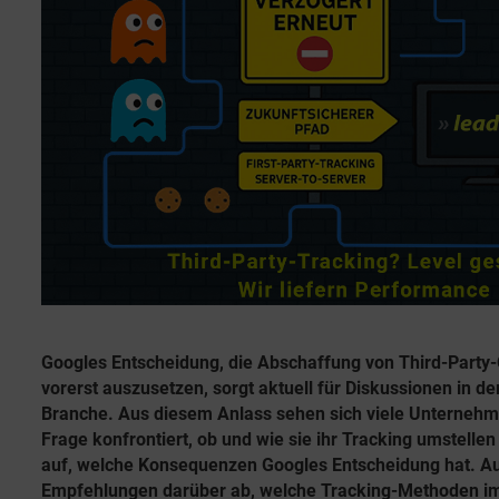
a
e
r
n
i
b
t
e
e
l
n
l
i
-
c
h
S
u
y
n
s
g
s
t
d
e
a
m
t
Googles Entscheidung, die Abschaffung von Third-Party
u
e
vorerst auszusetzen, sorgt aktuell für Diskussionen in de
m
Branche. Aus diesem Anlass sehen sich viele Unternehm
m
Frage konfrontiert, ob und wie sie ihr Tracking umstelle
i
auf, welche Konsequenzen Googles Entscheidung hat. 
t
Empfehlungen darüber ab, welche Tracking-Methoden i