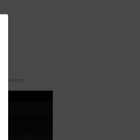
ts
,
Tracking