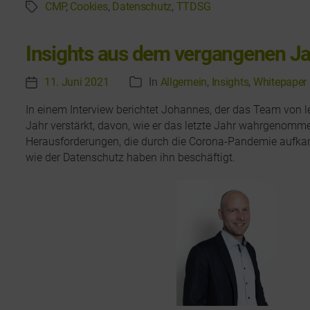
n
CMP
,
Cookies
,
Datenschutz
,
TTDSG
S
r
ü
b
c
n
r
h
i
Insights aus dem vergangenen J
o
l
d
e
c
a
11. Juni 2021
In
Allgemein
,
Insights
,
Whitepaper
e
V
K
t
g
h
e
a
n
e
w
In einem Interview berichtet Johannes, der das Team von l
2
r
t
ö
D
Jahr verstärkt, davon, wie er das letzte Jahr wahrgenomme
r
ö
e
T
r
Herausforderungen, die durch die Corona-Pandemie aufk
a
f
-
g
t
wie der Datenschutz haben ihn beschäftigt.
a
f
o
t
C
e
g
e
r
e
r
o
n
i
e
n
o
t
e
b
s
l
n
k
i
i
c
i
c
s
h
e
h
z
u
u
s