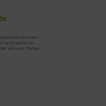
ahr
ead alliance seit einem
n hat. Er erzählt von
amen, aber auch Themen