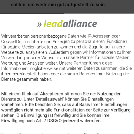
sollten, um weiterhin gut aufgestellt zu sein.
d
e
„
Weiterlesen
u
G
t
o
Wir verarbeiten personenbezogene Daten wie IP-Adressen oder
Cookie-IDs, um Inhalte und Anzeigen zu personalisieren, Funktionen
s
Consent Management
,
Cookies
,
Datenschutz
,
Tracking
S
o
für soziale Medien anbieten zu können und die Zugriffe auf unsere
c
Webseite zu analysieren. Außerdem geben wir Informationen zu Ihrer
c
g
Verwendung unserer Webseite an unsere Partner für soziale Medien,
h
Nur noch 2 Tage bis zum TTDSG
h
Werbung und Analysen weiter. Unsere Partner führen diese
l
l
Informationen möglicherweise mit weiteren Daten zusammen, die Sie
e
e
a
ihnen bereitgestellt haben oder die sie im Rahmen Ihrer Nutzung der
29. November 2021
In
Allgemein
,
Cookies
,
Insigh
V
K
Dienste gesammelt haben.
g
m
s
e
a
w
H
K
r
t
Mit einem Klick auf 'Akzeptieren' stimmen Sie der Nutzung der
ö
ö
e
Dienste zu. Unter 'Detailauswahl' können Sie Einstellungen
o
e
r
vornehmen. Bitte beachten Sie, dass auf Basis Ihrer Einstellungen
f
g
s
t
womöglich nicht mehr alle Funktionalitäten der Seite zur Verfügung
h
f
o
stehen. Die Einwilligung ist freiwillig und Sie können Ihre
e
t
r
e
r
Einwilligung nach Art. 7 DSGVO jederzeit widerrufen.
r
i
n
i
t