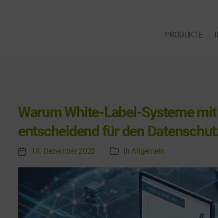
PRODUKTE
Warum White-Label-Systeme mit
entscheidend für den Datenschut
18. Dezember 2025
In
Allgemein
V
K
e
a
r
t
ö
e
f
g
f
o