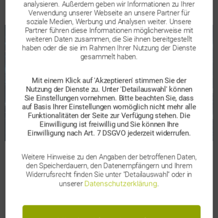
analysieren. Außerdem geben wir Informationen zu Ihrer
18. Dezember 2025
In
Allgemein
Veröffentlichungsdatum
Kategorien
Verwendung unserer Webseite an unsere Partner für
soziale Medien, Werbung und Analysen weiter. Unsere
Partner führen diese Informationen möglicherweise mit
weiteren Daten zusammen, die Sie ihnen bereitgestellt
haben oder die sie im Rahmen Ihrer Nutzung der Dienste
gesammelt haben.
Mit einem Klick auf 'Akzeptieren' stimmen Sie der
Nutzung der Dienste zu. Unter 'Detailauswahl' können
Sie Einstellungen vornehmen. Bitte beachten Sie, dass
auf Basis Ihrer Einstellungen womöglich nicht mehr alle
Funktionalitäten der Seite zur Verfügung stehen. Die
Einwilligung ist freiwillig und Sie können Ihre
Einwilligung nach Art. 7 DSGVO jederzeit widerrufen.
Weitere Hinweise zu den Angaben der betroffenen Daten,
Die Spielregeln in Wirtschaft und Gesellschaft ändern sich
den Speicherdauern, den Datenempfängern und Ihrem
rasant: Globale Unsicherheit und Unvorhersehbarkeit
Widerrufsrecht finden Sie unter "Detailauswahl" oder in
bestimmen das Tagesgeschäft. In dieser turbulenten
Datenschutzerklärung
unserer
.
Phase ist der Wunsch nach Vertrauen, Kontrolle und
Sicherheit – gerade im geschäftlichen Miteinander –
wichtiger denn je. Daher ist es kein Zufall, dass der Schutz