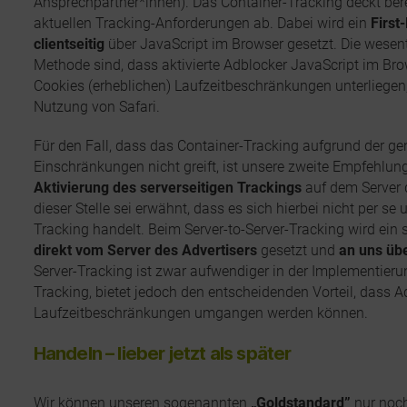
Ansprechpartner*innen). Das Container-Tracking deckt berei
aktuellen Tracking-Anforderungen ab. Dabei wird ein
First
clientseitig
über JavaScript im Browser gesetzt. Die wesent
Methode sind, dass aktivierte Adblocker JavaScript im Bro
Cookies (erheblichen) Laufzeitbeschränkungen unterliegen,
Nutzung von Safari.
Für den Fall, dass das Container-Tracking aufgrund der g
Einschränkungen nicht greift, ist unsere zweite Empfehlun
Aktivierung des serverseitigen Trackings
auf dem Server 
dieser Stelle sei erwähnt, dass es sich hierbei nicht per se
Tracking handelt. Beim Server-to-Server-Tracking wird ein 
direkt vom Server des Advertisers
gesetzt und
an uns übe
Server-Tracking ist zwar aufwendiger in der Implementieru
Tracking, bietet jedoch den entscheidenden Vorteil, dass 
Laufzeitbeschränkungen umgangen werden können.
Handeln – lieber jetzt als später
Wir können unseren sogenannten
„Goldstandard”
nur noc