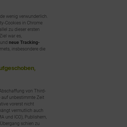
nde wenig verwunderlich.
rty-Cookies in Chrome
lel zu dieser ersten
Ziel war es,
s und
neue Tracking-
rnets, insbesondere die
Aufgeschoben,
 Abschaffung von Third-
e auf unbestimmte Zeit
ive vorerst nicht
hängt vermutlich auch
 und ICO), Publishern,
 Übergang schien zu