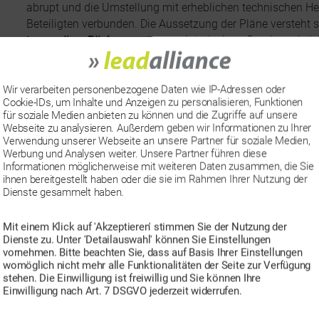
abrupt und die Umstellung mit erheblichen technischen He
Beteiligten verbunden. Die Aussetzung der Pläne versteht 
temporärer Rückzug
unter regulatorischem Druck, und nich
Rolle rückwärts. Es bleibt also ungewiss, wie lange Google
andauern wird.
Wir verarbeiten personenbezogene Daten wie IP-Adressen oder
Wenn wir eines empfehlen, dann ist es First-
Cookie-IDs, um Inhalte und Anzeigen zu personalisieren, Funktionen
für soziale Medien anbieten zu können und die Zugriffe auf unsere
Tracking
Webseite zu analysieren. Außerdem geben wir Informationen zu Ihrer
Verwendung unserer Webseite an unsere Partner für soziale Medien,
Werbung und Analysen weiter. Unsere Partner führen diese
Mit einem geschätzten Marktanteil von über 60 % ist Chro
Informationen möglicherweise mit weiteren Daten zusammen, die Sie
in Deutschland und weltweit. Doch auch wenn
Third-Part
ihnen bereitgestellt haben oder die sie im Rahmen Ihrer Nutzung der
Dienste gesammelt haben.
erlaubt sind, gehören sie
bei Safari, Firefox & Co. längst
d
Verschärfte Datenschutzbestimmungen wie DSGVO und ePri
und Ad-Tech-Anbieter zunehmend vor Herausforderungen 
Mit einem Klick auf 'Akzeptieren' stimmen Sie der Nutzung der
Dienste zu. Unter 'Detailauswahl' können Sie Einstellungen
intransparenter Third-Party-Cookies.
vornehmen. Bitte beachten Sie, dass auf Basis Ihrer Einstellungen
womöglich nicht mehr alle Funktionalitäten der Seite zur Verfügung
Insofern bedeutet Googles aktuelle Kehrtwende aus unserer
stehen. Die Einwilligung ist freiwillig und Sie können Ihre
man sich auf sein – sofern überhaupt noch bestehendes – 
Einwilligung nach Art. 7 DSGVO jederzeit widerrufen.
verlassen sollte. Im Gegenteil: Auf die Frage, ob auf
First-