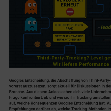
e
r
n
i
t
e
l
n
i
c
h
u
n
g
s
d
a
t
Googles Entscheidung, die Abschaffung von Third-Party
u
vorerst auszusetzen, sorgt aktuell für Diskussionen in de
m
Branche. Aus diesem Anlass sehen sich viele Unternehm
Frage konfrontiert, ob und wie sie ihr Tracking umstelle
auf, welche Konsequenzen Googles Entscheidung hat. 
Empfehlungen darüber ab, welche Tracking-Methoden i