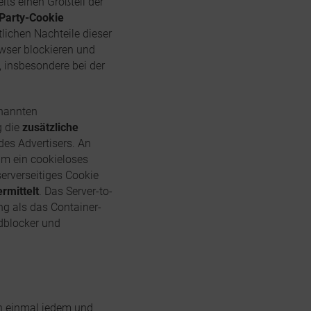
ts einen Großteil der
-Party-Cookie
lichen Nachteile dieser
wser blockieren und
 insbesondere bei der
enannten
g die
zusätzliche
des Advertisers. An
 um ein cookieloses
serverseitiges Cookie
rmittelt
. Das Server-to-
ng als das Container-
Adblocker und
h einmal jedem und