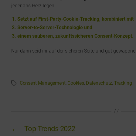
jeder ans Herz legen:
Setzt auf First-Party-Cookie-Tracking, kombiniert mit
Server-to-Server-Technologie und
einem sauberen, zukunftssicheren Consent-Konzept.
Nur dann seid ihr auf der sicheren Seite und gut gewappnet
Consent Management
,
Cookies
,
Datenschutz
,
Tracking
S
c
h
l
a
g
w
←
Top Trends 2022
ö