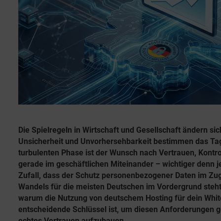
e
r
n
n
i
t
e
e
l
n
r
i
h
c
h
e
u
b
n
u
g
n
s
Die Spielregeln in Wirtschaft und Gesellschaft ändern sic
d
g
Unsicherheit und Unvorhersehbarkeit bestimmen das Tag
a
d
turbulenten Phase ist der Wunsch nach Vertrauen, Kontro
t
e
gerade im geschäftlichen Miteinander – wichtiger denn je
u
Zufall, dass der Schutz personenbezogener Daten im Zug
m
s
Wandels für die meisten Deutschen im Vordergrund steht
A
warum die Nutzung von deutschem Hosting für dein Whi
entscheidende Schlüssel ist, um diesen Anforderungen 
ff
echtes Vertrauen aufzubauen.