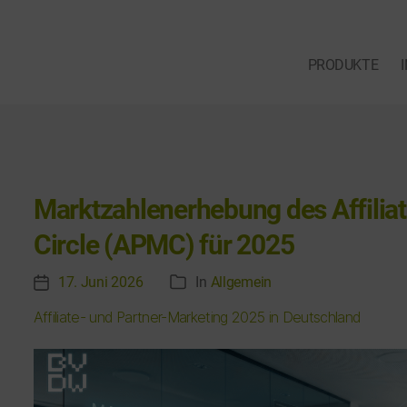
PRODUKTE
Marktzahlenerhebung des Affilia
Circle (APMC) für 2025
17. Juni 2026
In
Allgemein
V
K
e
a
Affiliate- und Partner-Marketing 2025 in Deutschland
r
t
ö
e
f
g
f
o