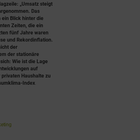
lagzeile: „Umsatz steigt
wahrgenommen. Das
ein Blick hinter die
nten Zeiten, die ein
zten fünf Jahre waren
se und Rekordinflation.
icht der
em der stationäre
sich: Wie ist die Lage
Entwicklungen auf
privaten Haushalte zu
nsumklima-Index
.
keting