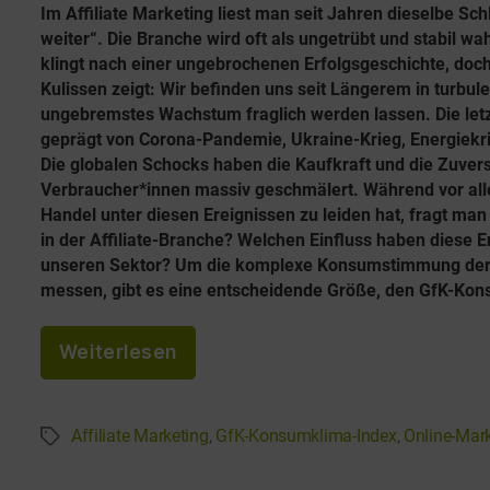
l
Im Affiliate Marketing liest man seit Jahren dieselbe Sch
d
weiter“. Die Branche wird oft als ungetrübt und stabil 
e
e
klingt nach einer ungebrochenen Erfolgsgeschichte, doch 
(
u
Kulissen zeigt: Wir befinden uns seit Längerem in turbule
A
ungebremstes Wachstum fraglich werden lassen. Die let
t
geprägt von Corona-Pandemie, Ukraine-Krieg, Energiekri
P
s
Die globalen Schocks haben die Kaufkraft und die Zuvers
M
c
Verbraucher*innen massiv geschmälert. Während vor all
Handel unter diesen Ereignissen zu leiden hat, fragt man 
C
h
in der Affiliate-Branche? Welchen Einfluss haben diese 
)
e
unseren Sektor? Um die komplexe Konsumstimmung der 
f
m
messen, gibt es eine entscheidende Größe, den GfK-Ko
ü
H
„
r
Weiterlesen
o
D
2
s
e
0
t
Affiliate Marketing
,
GfK-Konsumklima-Index
,
Online-Mar
S
r
2
i
c
G