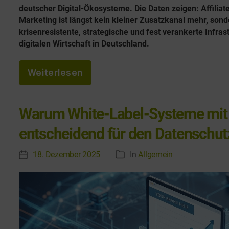
deutscher Digital-Ökosysteme. Die Daten zeigen: Affiliat
Marketing ist längst kein kleiner Zusatzkanal mehr, sond
krisenresistente, strategische und fest verankerte Infras
digitalen Wirtschaft in Deutschland.
„
Weiterlesen
M
a
Warum White-Label-Systeme mit
r
k
entscheidend für den Datenschut
t
18. Dezember 2025
In
Allgemein
V
K
z
e
a
a
r
t
ö
e
h
f
g
l
f
o
e