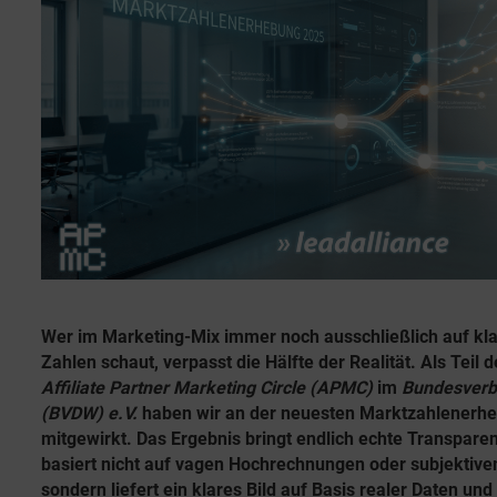
e
r
n
i
t
e
l
n
i
c
h
u
n
g
s
d
a
Wer im Marketing-Mix immer noch ausschließlich auf kla
t
Zahlen schaut, verpasst die Hälfte der Realität. Als Teil
u
Affiliate Partner Marketing Circle (APMC)
im
Bundesverba
m
(BVDW) e.V.
haben wir an der neuesten Marktzahlenerhe
mitgewirkt. Das Ergebnis bringt endlich echte Transparen
basiert nicht auf vagen Hochrechnungen oder subjektiv
sondern liefert ein klares Bild auf Basis realer Daten u