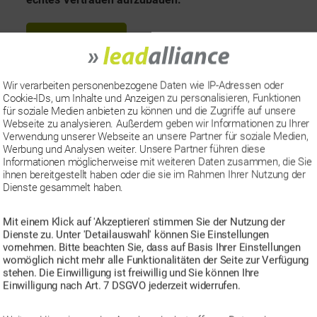
i
l
„
Weiterlesen
i
W
a
a
Wir verarbeiten personenbezogene Daten wie IP-Adressen oder
CLOUD Act
,
Datenschutz
,
Deutsches Hosting
,
DSGVO
,
Sc
t
r
Cookie-IDs, um Inhalte und Anzeigen zu personalisieren, Funktionen
S
Daten
,
White Label
für soziale Medien anbieten zu können und die Zugriffe auf unsere
e
u
c
Webseite zu analysieren. Außerdem geben wir Informationen zu Ihrer
Verwendung unserer Webseite an unsere Partner für soziale Medien,
h
u
m
Werbung und Analysen weiter. Unsere Partner führen diese
Der GfK-Konsumklima-Index – die
l
n
W
Informationen möglicherweise mit weiteren Daten zusammen, die Sie
a
ihnen bereitgestellt haben oder die sie im Rahmen Ihrer Nutzung der
unterschätztes Barometer in eine
d
h
Dienste gesammelt haben.
g
P
w
i
22. August 2025
In
Allgemein
V
K
ö
Mit einem Klick auf 'Akzeptieren' stimmen Sie der Nutzung der
a
t
e
a
Dienste zu. Unter 'Detailauswahl' können Sie Einstellungen
r
r
vornehmen. Bitte beachten Sie, dass auf Basis Ihrer Einstellungen
e
r
t
t
womöglich nicht mehr alle Funktionalitäten der Seite zur Verfügung
ö
e
t
-
e
stehen. Die Einwilligung ist freiwillig und Sie können Ihre
f
g
Einwilligung nach Art. 7 DSGVO jederzeit widerrufen.
r
n
L
f
o
e