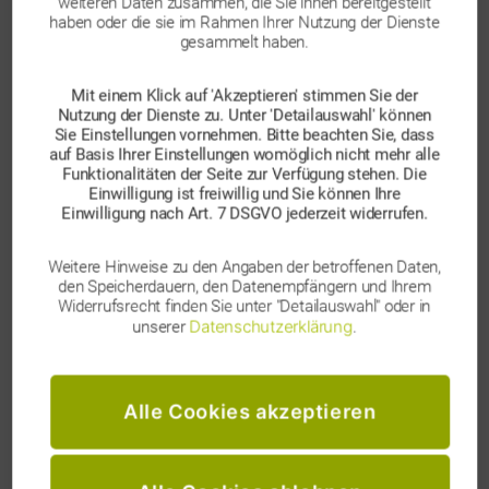
weiteren Daten zusammen, die Sie ihnen bereitgestellt
dem europäischen Markt gibt, die unendlich viele
haben oder die sie im Rahmen Ihrer Nutzung der Dienste
Kundendaten sammeln, um mit zielgerichteter Werbung
gesammelt haben.
Milliarden zu verdienen – ohne dass es der Kunde überhaupt
merkt.
Mit einem Klick auf 'Akzeptieren' stimmen Sie der
Nutzung der Dienste zu. Unter 'Detailauswahl' können
Die Herausforderung bei dem ganzen Thema ist, dass die
Sie Einstellungen vornehmen. Bitte beachten Sie, dass
Stärkung der Online-Privatsphäre mit einer komplexen
auf Basis Ihrer Einstellungen womöglich nicht mehr alle
Funktionalitäten der Seite zur Verfügung stehen. Die
Umsetzung und einer unklaren Rechtsprechung einhergeht.
Einwilligung ist freiwillig und Sie können Ihre
Allein das Zusammenspiel, die Konsequenzen, die Rechte
Einwilligung nach Art. 7 DSGVO jederzeit widerrufen.
und Pflichten aus den Themen TCF, ePrivacy, TTDSG,
DSGVO, ITP, ETP und CMP sind für Laien nur schwer
Weitere Hinweise zu den Angaben der betroffenen Daten,
nachvollziehbar und entsprechend “beängstigend”.
den Speicherdauern, den Datenempfängern und Ihrem
Widerrufsrecht finden Sie unter "Detailauswahl" oder in
Und natürlich hat der verbesserte Datenschutz auch
Datenschutzerklärung
unserer
.
Konsequenzen für alle Beteiligten in der Werbe- bzw. Online-
Branche.
Alle Cookies akzeptieren
Advertiser befinden sich mit der Auslegung der Gesetze und
Entwürfe aus meiner Sicht ständig in gesetzlichen
Grauzonen und Publisher haben keine Planungssicherheit.