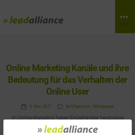
Menü
Online Marketing Kanäle und ihre
Bedeutung für das Verhalten der
Online User
9. Mai 2017
In
Allgemein
,
Whitepaper
Veröffentlichungsdatum
Kategorien
Im Online-Marketing haben Einzelhändler heutzutage
vielfältige Werbemöglichkeiten. Allerdings stehen die
Marketingverantwortlichen immer wieder vor der