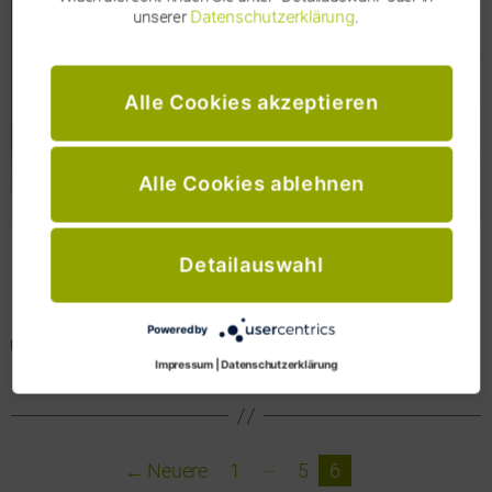
Datenschutzerklärung
unserer
.
Alle Cookies akzeptieren
Alle Cookies ablehnen
Detailauswahl
„Online
Weiterlesen
Marketing
Kanäle
Powered by
Online-Marketing
und
Schlagwörter
Impressum
|
Datenschutzerklärung
ihre
Bedeutung
für
das
…
Seitennummerierung
←
Neuere
1
5
6
Verhalten