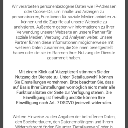
Herausforderung, ihr Budget möglichst effektiv und effizient
Wir verarbeiten personenbezogene Daten wie IP-Adressen
auf die verschiedenen Online-Marketing-Kanäle zu verteilen.
oder Cookie-IDs, um Inhalte und Anzeigen zu
Dabei steht beispielsweise die Frage im Raum, welche
personalisieren, Funktionen für soziale Medien anbieten zu
Online-Marketing-Kanäle die ersten Berührungspunkte der
können und die Zugriffe auf unsere Webseite zu
analysieren. Außerdem geben wir Informationen zu Ihrer
(potenziellen) Kunden darstellen und sie zu einem Besuch
Verwendung unserer Webseite an unsere Partner für
des Webshops animieren. Ebenso gilt es in der
soziale Medien, Werbung und Analysen weiter. Unsere
Budgetverteilung zu berücksichtigen, welche Kanäle einen
Partner führen diese Informationen möglicherweise mit
Abschluss (Conversion) im Webshop fördern und ob es
weiteren Daten zusammen, die Sie ihnen bereitgestellt
Kanäle gibt, über die besonders wertvolle Kunden, d.h.
haben oder die sie im Rahmen Ihrer Nutzung der Dienste
gesammelt haben.
Kunden mit hohem Warenkorb- bzw. Einkaufswert, kommen.
Im Rahmen einer gemeinsamen Studie mit der Friedrich-
Mit einem Klick auf 'Akzeptieren' stimmen Sie der
Nutzung der Dienste zu. Unter 'Detailauswahl' können
Alexander-Universität Erlangen-Nürnberg und einem
Sie Einstellungen vornehmen. Bitte beachten Sie, dass
Modeunternehmen wurde diesen Fragen auf den Grund
auf Basis Ihrer Einstellungen womöglich nicht mehr alle
gegangen – mit spannenden Erkenntnissen über das
Funktionalitäten der Seite zur Verfügung stehen. Die
Einkaufsverhalten der Online User des Modeunternehmens.
Einwilligung ist freiwillig und Sie können Ihre
Einwilligung nach Art. 7 DSGVO jederzeit widerrufen.
Weitere Hinweise zu den Angaben der betroffenen Daten,
den Speicherdauern, den Datenempfängern und Ihrem
Widerrufsrecht finden Sie unter "Detailauswahl" oder in